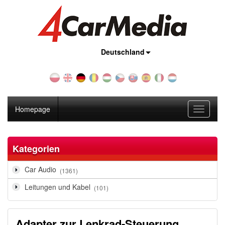
Land:
Deutschland
Homepage
Toggle
navigati
Kategorien
Car Audio
(1361)
Leitungen und Kabel
(101)
Adapter zur Lenkrad-Steuerung