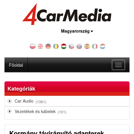
Ország:
Magyarország
Főoldal
Toggle
navigati
Kategóriák
Car Audio
(1361)
Vezetékek és kábelek
(101)
Kormány távirányító adapterek