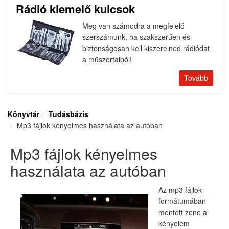
Rádió kiemelő kulcsok
Meg van számodra a megfelelő
szerszámunk, ha szakszerűen és
biztonságosan kell kiszerelned rádiódat
a műszerfalból!
Tovább
Könyvtár
Tudásbázis
Mp3 fájlok kényelmes használata az autóban
Mp3 fájlok kényelmes
használata az autóban
Az mp3 fájlok
formátumában
mentett zene a
kényelem