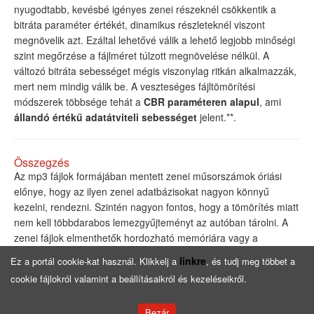
nyugodtabb, kevésbé igényes zenei részeknél csökkentik a
bitráta paraméter értékét, dinamikus részleteknél viszont
megnövelik azt. Ezáltal lehetővé válik a lehető legjobb minőségi
szint megőrzése a fájlméret túlzott megnövelése nélkül. A
változó bitráta sebességet mégis viszonylag ritkán alkalmazzák,
mert nem mindig válik be. A veszteséges fájltömörítési
módszerek többsége tehát a
CBR paraméteren alapul
, ami
állandó értékű adatátviteli sebességet
jelent.**.
Összegzés
Az mp3 fájlok formájában mentett zenei műsorszámok óriási
előnye, hogy az ilyen zenei adatbázisokat nagyon könnyű
kezelni, rendezni. Szintén nagyon fontos, hogy a tömörítés miatt
nem kell többdarabos lemezgyűjteményt az autóban tárolni. A
zenei fájlok elmenthetők hordozható memóriára vagy a
mobiltelefonunkra, a konvertálást pedig számítógépes
linkre
Ez a portál cookie-kat használ. Klikkelj a
, és tudj meg többet a
szoftverekkel egyszerűen el lehet végezni.
cookie fájlokról valamint a beállításaikról és kezeléseikről.
Főoldal
Cégünkről
Bezár
Copyright © by
4carmedia