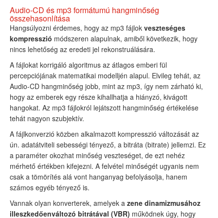
Audio-CD és mp3 formátumú hangminőség
összehasonlítása
Hangsúlyozni érdemes, hogy az mp3 fájlok
veszteséges
kompresszió
módszeren alapulnak, amiből következik, hogy
nincs lehetőség az eredeti jel rekonstruálására.
A fájlokat korrigáló algoritmus az átlagos emberi fül
percepciójának matematikai modelljén alapul. Elvileg tehát, az
Audio-CD hangminőség jobb, mint az mp3, így nem zárható ki,
hogy az emberek egy része kihallhatja a hiányzó, kivágott
hangokat. Az mp3 fájlokról lejátszott hangminőség értékelése
tehát nagyon szubjektív.
A fájlkonverzió közben alkalmazott kompresszió változását az
ún. adatátviteli sebességi tényező, a bitráta (bitrate) jellemzi. Ez
a paraméter okozhat minőség veszteséget, de ezt nehéz
mérhető értékben kifejezni. A felvétel minőségét ugyanis nem
csak a tömörítés alá vont hanganyag befolyásolja, hanem
számos egyéb tényező is.
Vannak olyan konverterek, amelyek a
zene dinamizmusához
illeszkedően
változó bitrátával (VBR)
működnek úgy, hogy