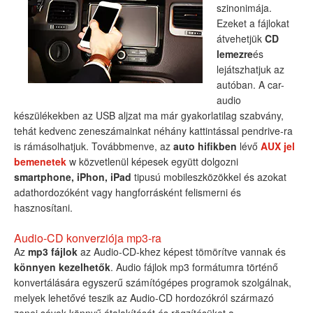
szinonimája.
Ezeket a fájlokat
átvehetjük
CD
lemezre
és
lejátszhatjuk az
autóban. A car-
audio
készülékekben az USB aljzat ma már gyakorlatilag szabvány,
tehát kedvenc zeneszámainkat néhány kattintással pendrive-ra
is rámásolhatjuk. Továbbmenve, az
auto hifikben
lévő
AUX jel
bemenetek
w közvetlenül képesek együtt dolgozni
smartphone, iPhon, iPad
tipusú mobileszközökkel és azokat
adathordozóként vagy hangforrásként felismerni és
hasznosítani.
Audio-CD konverziója mp3-ra
Az
mp3 fájlok
az Audio-CD-khez képest tömörítve vannak és
könnyen kezelhetők
. Audio fájlok mp3 formátumra történő
konvertálására egyszerű számítógépes programok szolgálnak,
melyek lehetővé teszik az Audio-CD hordozókról származó
zenei sávok könnyű átalakítását és rögzítésüket a