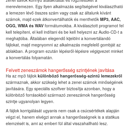
merevlemezen. Egy ilyen alkalmazás segítségével kiválasztható
a lemezen lévő összes szám vagy csak az általunk kívánt
számok, majd ezek átkonvertálhatók és menthetők
MP3, AAC,
OGG, WMA és WAV
formátumokba. A kiválasztott programot fel
kell telepíteni, el kell indítani és be kell helyezni az Audio-CD-t a
meghajtóba. Általában elegendő kijelölni a konvertálandó
fájlokat, majd megnyomni az alkalmazás megfelelő gombját az
ablakban. A program ezután lépésről-lépésre végigvezet minket
a konvertálás folyamatán.
Felvett zeneszámok hangerősség szintjének javítása
Ha az mp3 fájlok
különböző hangerősség-szintű lemezekről
származnak, akkor szükség lehet a zenei számok minőségének
javítására. Egy speciális szoftver biztosítja azonban, hogy a
különböző forrásokból származó zeneszámok hangerősség
szintje ugyanolyan legyen.
A fájlok korrigálását ugyanis nem csak a csúcsértékek alapján
végzi el, hanem elvégzi annak a hangerősségnek is a statikus
elemzését is, ami az emberi fül által visszahallható lesz.