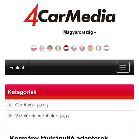
Ország:
Magyarország
Főoldal
Toggle
navigati
Kategóriák
Car Audio
(1361)
Vezetékek és kábelek
(101)
Kormány távirányító adapterek