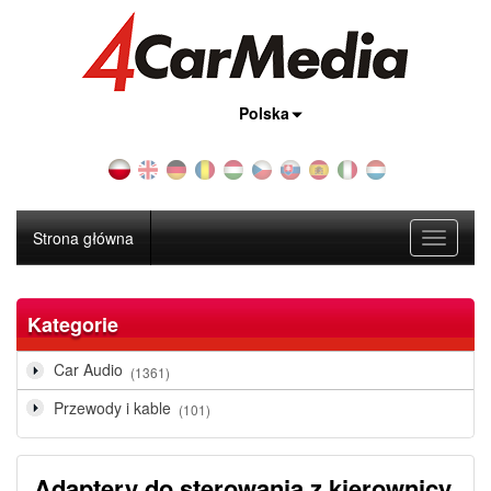
Kraj:
Polska
Strona główna
Toggle
navigati
Kategorie
Car Audio
(1361)
Przewody i kable
(101)
Adaptery do sterowania z kierownicy