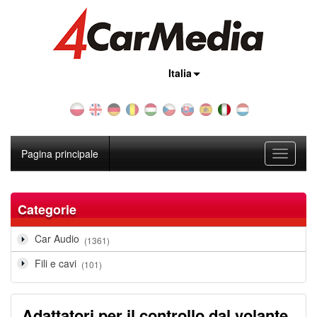
Nazione:
Italia
Pagina principale
Toggle
navigati
Categorie
Car Audio
(1361)
Fili e cavi
(101)
Adattatori per il controllo dal volante