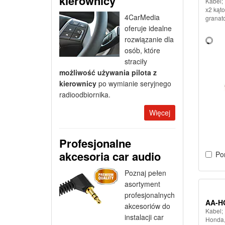
kierownicy
Kabel;
x2 kąt
4CarMedia
granat
oferuje idealne
rozwiązanie dla
osób, które
straciły
możliwość używania pilota z
kierownicy
po wymianie seryjnego
radioodbiornika.
Więcej
Profesjonalne
akcesoria car audio
Po
Poznaj pełen
asortyment
profesjonalnych
AA-H
akcesoriów do
Kabel;
instalacji car
Honda,