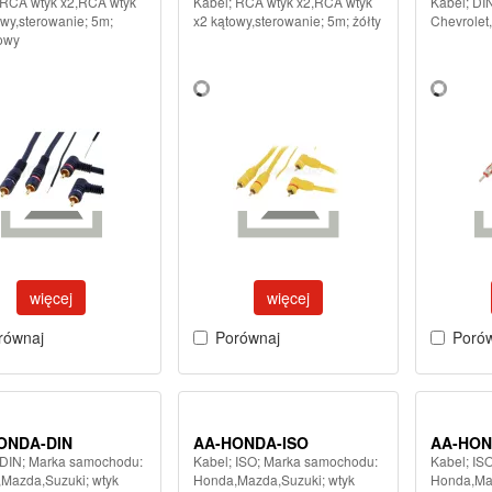
 RCA wtyk x2,RCA wtyk
Kabel; RCA wtyk x2,RCA wtyk
Kabel; DI
owy,sterowanie; 5m;
x2 kątowy,sterowanie; 5m; żółty
Chevrolet
owy
więcej
więcej
równaj
Porównaj
Poró
ONDA-DIN
AA-HONDA-ISO
AA-HON
 DIN; Marka samochodu:
Kabel; ISO; Marka samochodu:
Kabel; IS
Mazda,Suzuki; wtyk
Honda,Mazda,Suzuki; wtyk
Honda,Maz