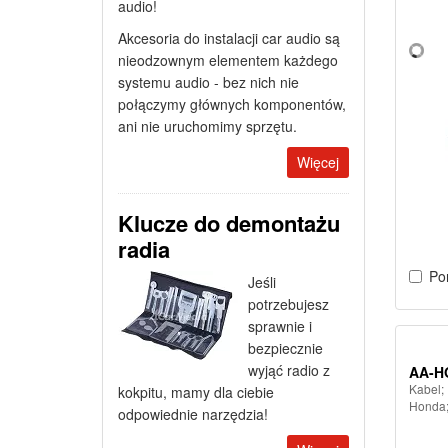
audio!
Akcesoria do instalacji car audio są
nieodzownym elementem każdego
systemu audio - bez nich nie
połączymy głównych komponentów,
ani nie uruchomimy sprzętu.
Więcej
Klucze do demontażu
radia
Po
Jeśli
potrzebujesz
sprawnie i
bezpiecznie
wyjąć radio z
AA-H
Kabel;
kokpitu, mamy dla ciebie
Honda;
odpowiednie narzędzia!