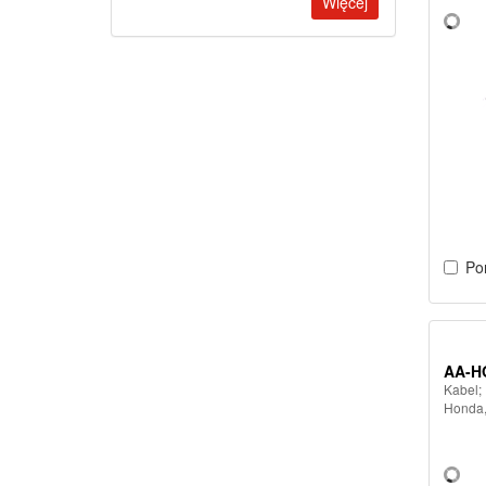
Więcej
Po
AA-H
Kabel;
Honda,I