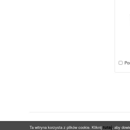
Po
tutaj
Ta witryna korzysta z plików cookie. Kliknij
, aby dowi