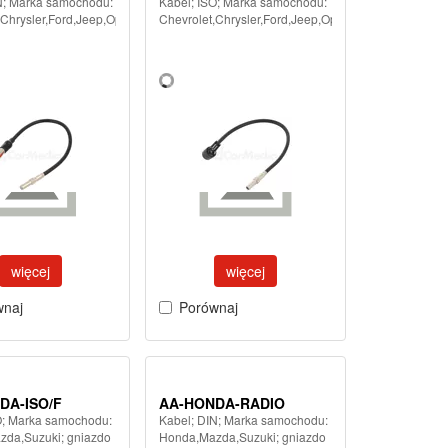
N; Marka samochodu:
Kabel; ISO; Marka samochodu:
,Chrysler,Ford,Jeep,Opel
Chevrolet,Chrysler,Ford,Jeep,Opel
więcej
więcej
wnaj
Porównaj
DA-ISO/F
AA-HONDA-RADIO
O; Marka samochodu:
Kabel; DIN; Marka samochodu:
da,Suzuki; gniazdo
Honda,Mazda,Suzuki; gniazdo