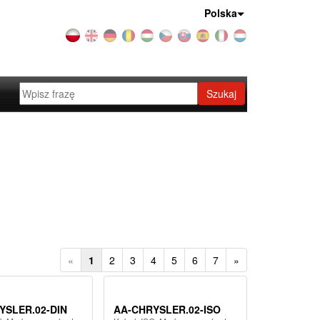
Kraj:
Polska
Szukaj
«
1
2
3
4
5
6
7
»
YSLER.02-DIN
AA-CHRYSLER.02-ISO