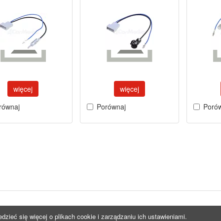
więcej
więcej
równaj
Porównaj
Poró
edzieć się więcej o plikach cookie i zarządzaniu ich ustawieniami.