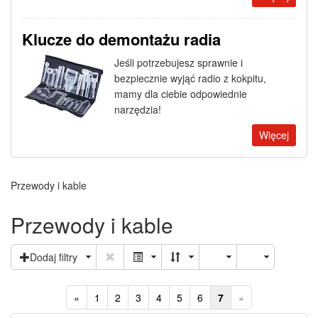
Klucze do demontażu radia
Jeśli potrzebujesz sprawnie i
bezpiecznie wyjąć radio z kokpitu,
mamy dla ciebie odpowiednie
narzędzia!
Więcej
Przewody i kable
Przewody i kable
Dodaj filtry
«
1
2
3
4
5
6
7
»