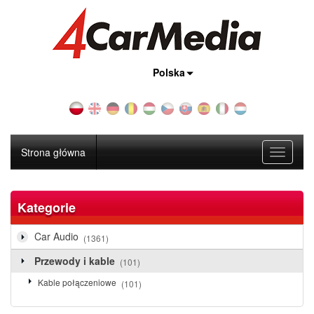
Kraj:
Polska
Strona główna
Toggle
navigati
Kategorie
Car Audio
(1361)
Przewody i kable
(101)
Kable połączeniowe
(101)