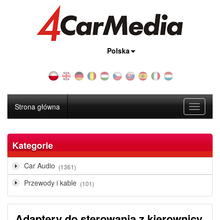
Kraj:
Polska
Strona główna
Toggle
navigati
Kategorie
Car Audio
(1361)
Przewody i kable
(101)
Adaptery do sterowania z kierownicy