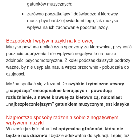
gatunków muzycznych;
zarówno początkujący i doświadczeni kierowcy
muszą być bardziej świadomi tego, jak muzyka
wpływa na ich zachowanie podczas jazdy.
Bezpośredni wpływ muzyki na kierowcę
Muzyka powinna umilać czas spędzony za kierownicą, przynosić
poczucie odprężenia i nie wpływać negatywnie na nasze
zdolności psychomotoryczne. Z kolei podczas dalszych podróży
ważne, by nie usypiała nas, a wręcz przeciwnie - pobudzała do
czujności.
Można spotkać się z tezami, że
szybkie i rytmiczne utwory
„napędzają” emocjonalnie kierujących i powodują
rozluźnienie, a nawet brawurę za kierownicą, natomiast
„najbezpieczniejszym” gatunkiem muzycznym jest klasyka
.
Najprostsze sposoby radzenia sobie z negatywnym
wpływem muzyki
W czasie jazdy istotna jest
optymalna głośność, która nie
będzie nas drażniła
i będzie adekwatna do sytuacji. Lepiej też