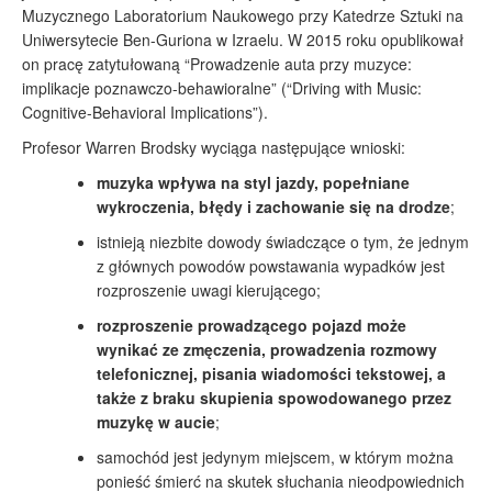
Muzycznego Laboratorium Naukowego przy Katedrze Sztuki na
Uniwersytecie Ben-Guriona w Izraelu. W 2015 roku opublikował
on pracę zatytułowaną “Prowadzenie auta przy muzyce:
implikacje poznawczo-behawioralne” (“Driving with Music:
Cognitive-Behavioral Implications”).
Profesor Warren Brodsky wyciąga następujące wnioski:
muzyka wpływa na styl jazdy, popełniane
wykroczenia, błędy i zachowanie się na drodze
;
istnieją niezbite dowody świadczące o tym, że jednym
z głównych powodów powstawania wypadków jest
rozproszenie uwagi kierującego;
rozproszenie prowadzącego pojazd może
wynikać ze zmęczenia, prowadzenia rozmowy
telefonicznej, pisania wiadomości tekstowej, a
także z braku skupienia spowodowanego przez
muzykę w aucie
;
samochód jest jedynym miejscem, w którym można
ponieść śmierć na skutek słuchania nieodpowiednich