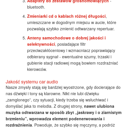
Adaptery do zestawów głośnomówiących
-
bluetooth.
Zmieniarki cd o kablach różnej długości
,
umieszczane w dogodnym miejscu w aucie, które
pozwalają szybko zmienić odtwarzany repertuar.
Anteny samochodowe o dobrej jakości i
selektywności
, posiadające filtr
przeciwzakłóceniowy i wzmacniacz poprawiający
odbierany sygnał - ewentualne szumy, trzaski i
gubienie stacji radiowej mogą bowiem rozdrażniać
kierowców.
Jakość systemu car audio
Nasze zmysły stają się bardziej wyostrzone, gdy docierające do
nas dźwięki i tony są klarowne. Nikt nie lubi dźwięku
„zamglonego”, czy sytuacji, kiedy trzeba się wsłuchiwać i
domyślać jaka to melodia. Z drugiej strony,
nawet ulubiona
muzyka odtwarzana w sposób zbyt „jaskrawy i o ziarnistym
brzmieniu”, wprowadza element podenerwowania i
rozdrażnienia
. Powoduje, że szybko się męczymy, a podróż