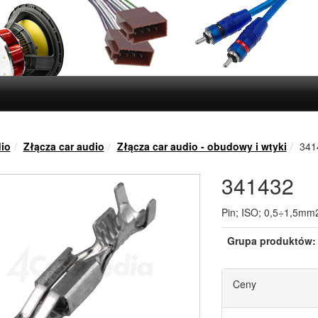
io
Złącza car audio
Złącza car audio - obudowy i wtyki
341
341432
Pin; ISO; 0,5÷1,5mm
Grupa produktów:
Ceny