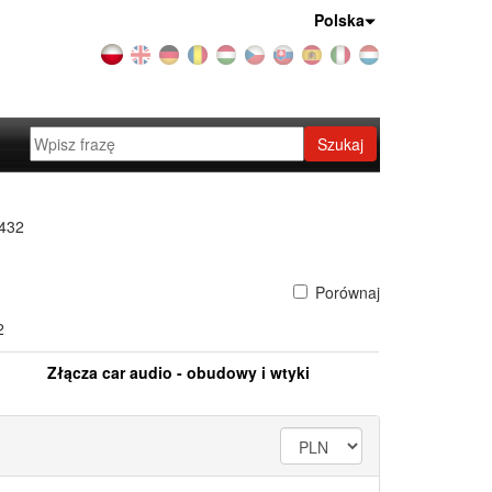
Kraj:
Polska
Szukaj
432
Porównaj
2
Złącza car audio - obudowy i wtyki