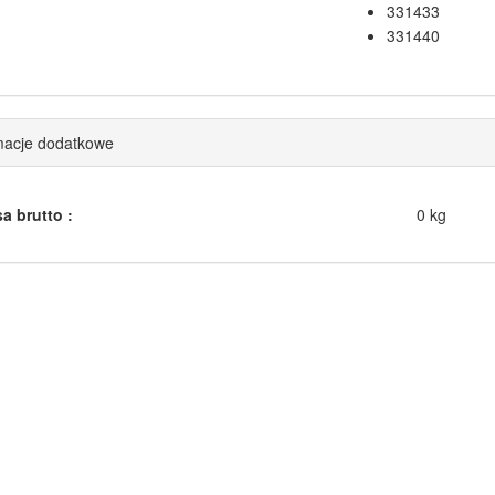
331433
331440
macje dodatkowe
a brutto :
0 kg