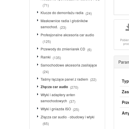
(71)
Klucze do demontażu radia
(24)
Maskownice radia i głośników
samochod.
(23)
Profesjonalne akcesoria car audio
Pobier
(125)
pro
Przewody do zmieniarek CD
(6)
Ramki
(135)
Param
Samochodowe akcesoria zasilające
(24)
Taśmy łączące panel z radiem
(22)
Typ
Złącza car audio
(270)
Zas
Wtyki i adaptery anten
samochodowych
(37)
Prz
Wtyki i gniazda ISO
(25)
Art
Złącza car audio - obudowy i wtyki
(65)