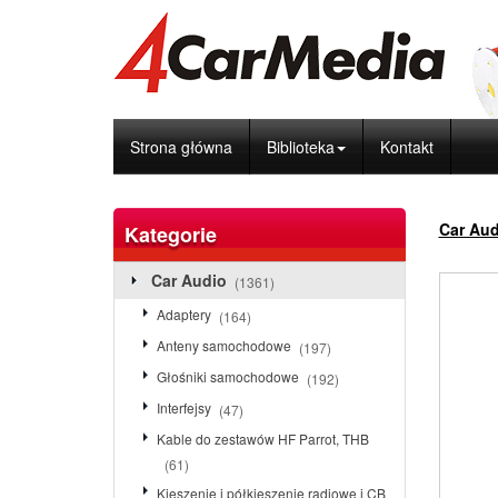
Strona główna
Biblioteka
Kontakt
Car Aud
Kategorie
Car Audio
(1361)
Adaptery
(164)
Anteny samochodowe
(197)
Głośniki samochodowe
(192)
Interfejsy
(47)
Kable do zestawów HF Parrot, THB
(61)
Kieszenie i półkieszenie radiowe i CB