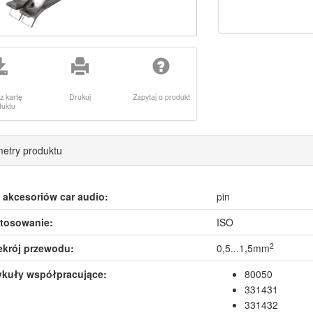
z kartę
Drukuj
Zapytaj o produkt
duktu
etry produktu
 akcesoriów car audio:
pin
tosowanie:
ISO
2
ekrój przewodu:
0,5...1,5mm
ykuły współpracujące:
80050
331431
331432