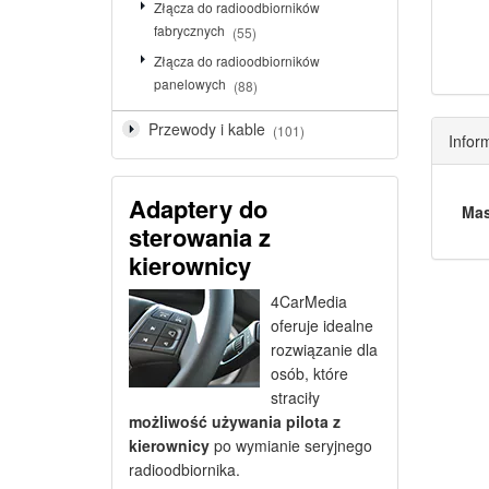
Złącza do radioodbiorników
fabrycznych
(55)
Złącza do radioodbiorników
panelowych
(88)
Przewody i kable
(101)
Infor
Adaptery do
Mas
sterowania z
kierownicy
4CarMedia
oferuje idealne
rozwiązanie dla
osób, które
straciły
możliwość używania pilota z
kierownicy
po wymianie seryjnego
radioodbiornika.