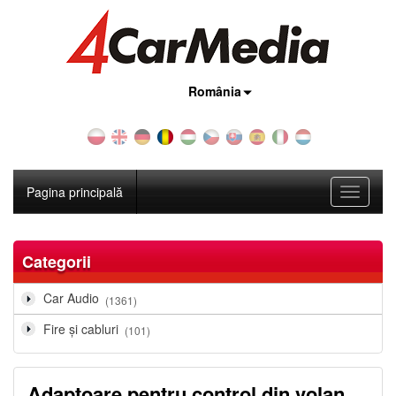
Țara:
România
Pagina principală
Toggle
navigati
Categorii
Car Audio
(1361)
Fire şi cabluri
(101)
Adaptoare pentru control din volan