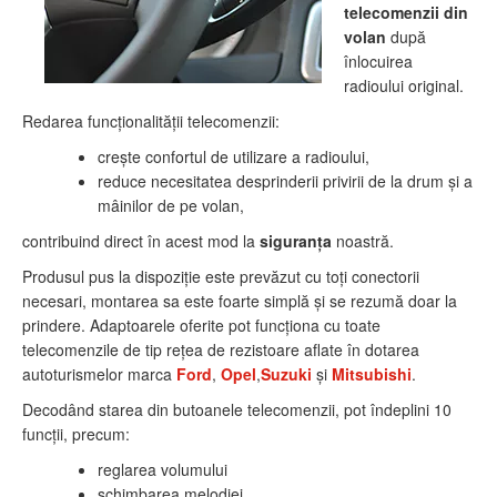
telecomenzii din
volan
după
înlocuirea
radioului original.
Redarea funcţionalităţii telecomenzii:
creşte confortul de utilizare a radioului,
reduce necesitatea desprinderii privirii de la drum şi a
mâinilor de pe volan,
contribuind direct în acest mod la
siguranţa
noastră.
Produsul pus la dispoziţie este prevăzut cu toţi conectorii
necesari, montarea sa este foarte simplă şi se rezumă doar la
prindere. Adaptoarele oferite pot funcţiona cu toate
telecomenzile de tip reţea de rezistoare aflate în dotarea
autoturismelor marca
Ford
,
Opel
,
Suzuki
și
Mitsubishi
.
Decodând starea din butoanele telecomenzii, pot îndeplini 10
funcţii, precum:
reglarea volumului
schimbarea melodiei