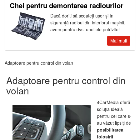
Chei pentru demontarea radiourilor
Dacă doriţi să scoateţi uşor şi în
siguranţă radioul din interiorul maşinii,
avem pentru dvs. uneltele potrivite!
Mai mult
Adaptoare pentru control din volan
Adaptoare pentru control din
volan
4CarMedia oferă
soluţia ideală
pentru cei care s-
au văzut lipsiţi de
posibilitatea
folosirii