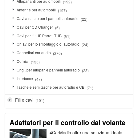
Altoparlanti per automobili
(192)
Antenne per automobili
(197)
Cavi a nastro per i pannelli autoradio
(22)
Cavi per CD Changer
(6)
Cavi per kit HF Parrot, THB
(61)
Chiavi per lo smontaggio di autoradio
(24)
Connettori car audio
(270)
Cornici
(135)
Grigl. per altopar. e pannelli autoradio
(23)
Interfacce
(47)
Tasche e semitasche per autoradio e CB
(71)
Fili e cavi
(101)
Adattatori per il controllo dal volante
4CarMedia offre una soluzione ideale