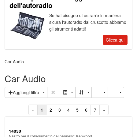
dell'autoradio
Se hai bisogno di estrarre in maniera
sicura l'autoradio dal cruscotto abbiamo
gli strumenti adatti!
Clicca qui
Car Audio
Car Audio
Aggiungi filtro
«
1
2
3
4
5
6
7
»
14030
Nastro per il collegamento del pannello; Kenwood