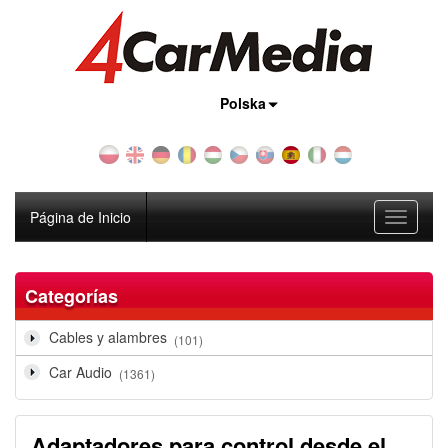
País:
Polska
Página de Inicio
Toggle
navigati
Categorías
Cables y alambres
(101)
Car Audio
(1361)
Adaptadores para control desde el