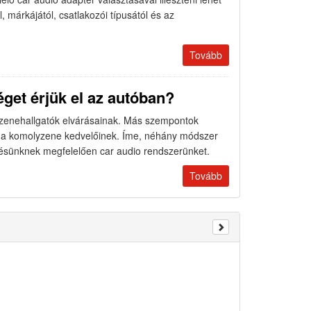
, márkájától, csatlakozói típusától és az
Tovább
get érjük el az autóban?
 zenehallgatók elvárásainak. Más szempontok
. a komolyzene kedvelőinek. Íme, néhány módszer
ízlésünknek megfelelően car audio rendszerünket.
Tovább