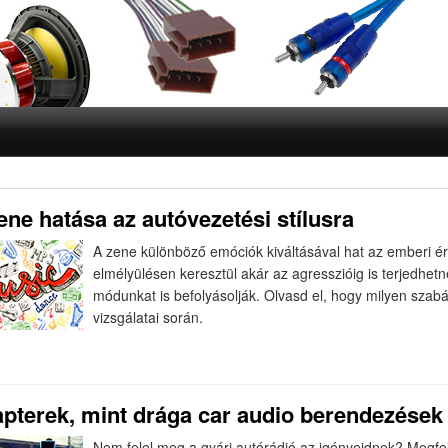
ene hatása az autóvezetési stílusra
A zene különböző emóciók kiváltásával hat az emberi é
elmélyülésen keresztül akár az agresszióig is terjedhe
módunkat is befolyásolják. Olvasd el, hogy milyen szab
vizsgálatai során.
pterek, mint drága car audio berendezések a
Nem felel meg a gyári autórádió az igényeidnek? Megfele