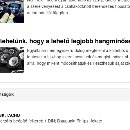
a szerelvényezést a csatlakoztatott berendezés típusától
autómodelltől függően.
 tehetünk, hogy a lehető legjobb hangminősé
Egyáltalán nem egyszerű dolog megfelelni a különböző
fontosak a hip-hop szerelmeseinek és megint mások pl
arra, hogy miként módosíthatjuk és illeszthetjük saját 
nságok
BK.TACHO
erzális beépítő félkeret; 1 DIN; Blaupunkt,Philips; fekete