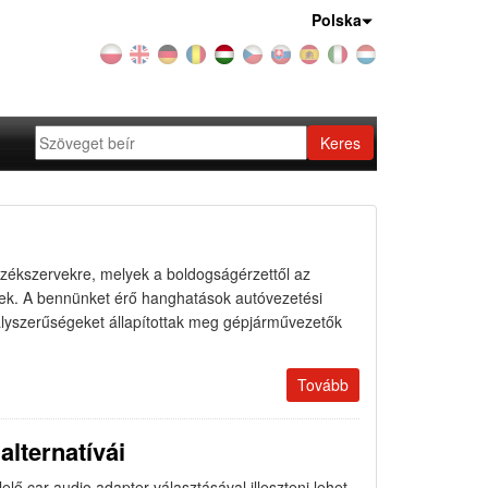
Ország:
Polska
Keres
rzékszervekre, melyek a boldogságérzettől az
tnek. A bennünket érő hanghatások autóvezetési
ályszerűségeket állapítottak meg gépjárművezetők
Tovább
lternatívái
lő car audio adapter választásával illeszteni lehet