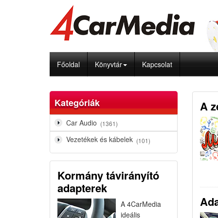
Főoldal
Könyvtár
Kapcsolat
Kategóriák
A z
Car Audio
(1361)
Vezetékek és kábelek
(101)
Kormány távirányító
adapterek
Ada
A 4CarMedia
ideális