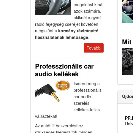
megoldást kínál
azok számára,
akiknél a gyári
rádió fejegység cseréjét követően
megszűnt a
kormány távirányító
használatának lehetősége
.
Mit
Tovább
Professzionális car
audio kellékek
Ismerd meg a
professzionális
Újdo
car audio
szerelés
kellékek teljes
választékát!
PR.
Univ
Az autóhifi beszereléshez
szükséges kiegészítők minden