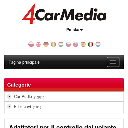
Nazione:
Polska
Pagina principale
Toggle
navigati
Categorie
Car Audio
(1361)
Fili e cavi
(101)
Adattatori per il controllo dal volante