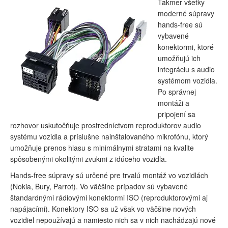
Takmer všetky
moderné súpravy
hands-free sú
vybavené
konektormi, ktoré
umožňujú ich
integráciu s audio
systémom vozidla.
Po správnej
montáži a
pripojení sa
rozhovor uskutočňuje prostredníctvom reproduktorov audio
systému vozidla a príslušne nainštalovaného mikrofónu, ktorý
umožňuje prenos hlasu s minimálnymi stratami na kvalite
spôsobenými okolitými zvukmi z idúceho vozidla.
Hands-free súpravy sú určené pre trvalú montáž vo vozidlách
(Nokia, Bury, Parrot). Vo väčšine prípadov sú vybavené
štandardnými rádiovými konektormi ISO (reproduktorovými aj
napájacími). Konektory ISO sa už však vo väčšine nových
vozidiel nepoužívajú a namiesto nich sa v nich nachádzajú nové