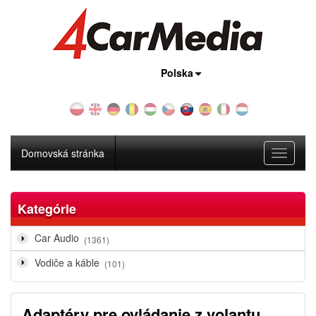
Krajina:
Polska
Domovská stránka
Toggle
navigati
Kategórie
Car Audio
(1361)
Vodiče a káble
(101)
Adaptéry pre ovládanie z volantu