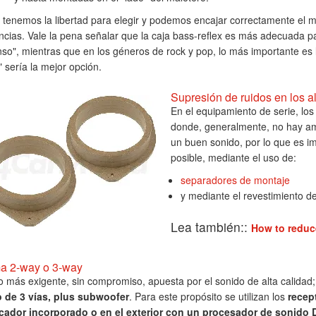
 tenemos la libertad para elegir y podemos encajar correctamente el m
ncias. Vale la pena señalar que la caja bass-reflex es más adecuada p
so", mientras que en los géneros de rock y pop, lo más importante es la 
" sería la mejor opción.
Supresión de ruidos en los a
En el equipamiento de serie, lo
donde, generalmente, no hay amo
un buen sonido, por lo que es im
posible, mediante el uso de:
separadores de montaje
y mediante el revestimiento de
Lea también::
How to reduce
a 2-way o 3-way
o más exigente, sin compromiso, apuesta por el sonido de alta calida
o de 3 vías, plus subwoofer
. Para este propósito se utilizan los
recep
icador incorporado o en el exterior con un procesador de sonido