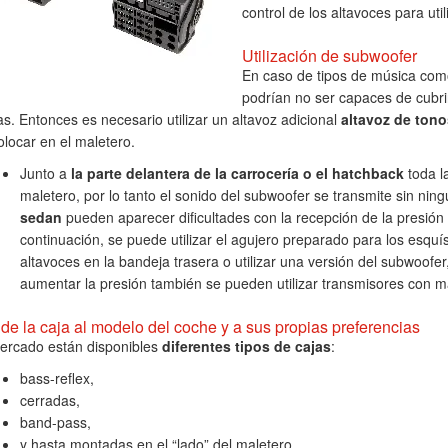
control de los altavoces para util
Utilización de subwoofer
En caso de tipos de música como
podrían no ser capaces de cubrir
as. Entonces es necesario utilizar un altavoz adicional
altavoz de tono
olocar en el maletero.
Junto a
la parte delantera de la carrocería o el hatchback
toda l
maletero, por lo tanto el sonido del subwoofer se transmite sin ning
sedan
pueden aparecer dificultades con la recepción de la presión 
continuación, se puede utilizar el agujero preparado para los esqu
altavoces en la bandeja trasera o utilizar una versión del subwoofe
aumentar la presión también se pueden utilizar transmisores con m
 de la caja al modelo del coche y a sus propias preferencias
ercado están disponibles
diferentes tipos de cajas
:
bass-reflex,
cerradas,
band-pass,
y hasta montadas en el “lado” del maletero.