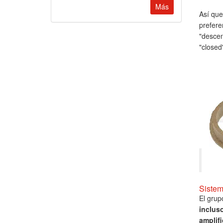
Más
Así que
prefere
"descen
"closed
Sistem
El grup
inclus
amplif