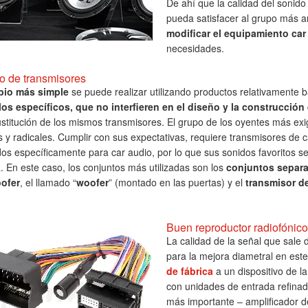
De ahí que la calidad del sonid
pueda satisfacer al grupo más a
modificar el equipamiento car
necesidades.
 de transmisores
bio más simple
se puede realizar utilizando productos relativamente 
os específicos, que no interfieren en el diseño y la construcción
ustitución de los mismos transmisores. El grupo de los oyentes más ex
s y radicales. Cumplir con sus expectativas, requiere transmisores de 
os específicamente para car audio, por lo que sus sonidos favoritos s
. En este caso, los conjuntos más utilizadas son los
conjuntos separa
ofer
, el llamado “
woofer
” (montado en las puertas) y el
transmisor d
Buen reproductor radiofónico
La calidad de la señal que sale 
para la mejora diametral en est
de fábrica
a un dispositivo de 
con unidades de entrada refinad
más importante – amplificador d