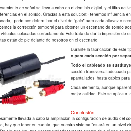
esamiento de señal se lleva a cabo en el dominio digital, y el filtro act
rferencias en el sonido. Gracias a esta solución:- tenemos influencia e
onada,- podemos determinar el nivel de "gain" para cada altavoz o se
cemos la corrección temporal para obtener un escenario de sonido adec
 virtuales colocadas correctamente.Esto trata de dar la impresión de e
istas están de pie delante de nosotros en el escenario.
Durante la fabricación de este ti
o para cada sección por sepa
Todo el cableado se sustituy
sección transversal adecuada pa
apantallados, hasta cables para 
Cada elemento, aunque aparentem
mejor calidad. Esto se aplica a 
Conclusión
osamente llevada a cabo la ampliación la configuración de audio del co
, hay que tener en cuenta, que nuestro sistema *estará en un nivel
de