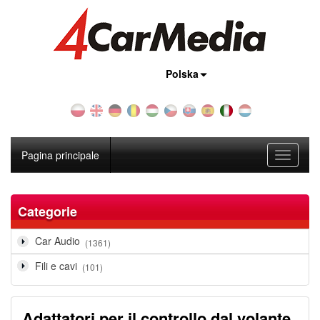
Nazione:
Polska
Pagina principale
Toggle
navigati
Categorie
Car Audio
(1361)
Fili e cavi
(101)
Adattatori per il controllo dal volante