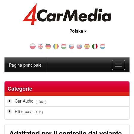
Nazione:
Polska
Pagina principale
Toggle
navigati
Categorie
Car Audio
(1361)
Fili e cavi
(101)
Adattatori per il controllo dal volante