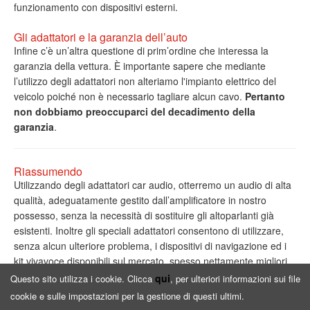
funzionamento con dispositivi esterni.
Gli adattatori e la garanzia dell’auto
Infine c’è un’altra questione di prim’ordine che interessa la
garanzia della vettura. È importante sapere che mediante
l’utilizzo degli adattatori non alteriamo l'impianto elettrico del
veicolo poiché non è necessario tagliare alcun cavo.
Pertanto
non dobbiamo preoccuparci del decadimento della
garanzia
.
Riassumendo
Utilizzando degli adattatori car audio, otterremo un audio di alta
qualità, adeguatamente gestito dall’amplificatore in nostro
possesso, senza la necessità di sostituire gli altoparlanti già
esistenti. Inoltre gli speciali adattatori consentono di utilizzare,
senza alcun ulteriore problema, i dispositivi di navigazione ed i
kit vivavoce disponibili sul mercato, spesso nettamente migliori
rispetto a quelli forniti di serie.
qui
Questo sito utilizza i cookie. Clicca
, per ulteriori informazioni sui file
cookie e sulle impostazioni per la gestione di questi ultimi.