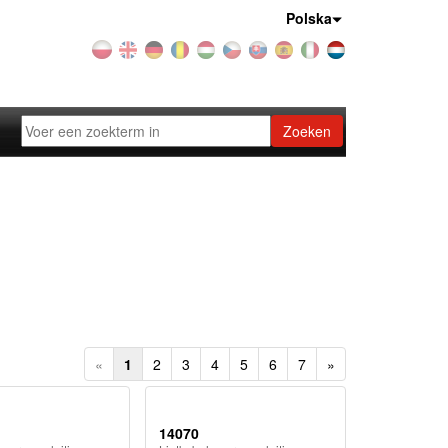
Land:
Polska
Zoeken
«
1
2
3
4
5
6
7
»
14070