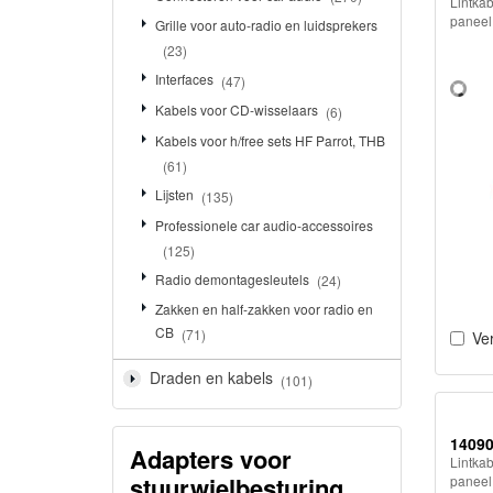
Lintkab
paneel
Grille voor auto-radio en luidsprekers
(23)
Interfaces
(47)
Kabels voor CD-wisselaars
(6)
Kabels voor h/free sets HF Parrot, THB
(61)
Lijsten
(135)
Professionele car audio-accessoires
(125)
Radio demontagesleutels
(24)
Zakken en half-zakken voor radio en
CB
(71)
Ver
Draden en kabels
(101)
1409
Adapters voor
Lintkab
stuurwielbesturing
paneel