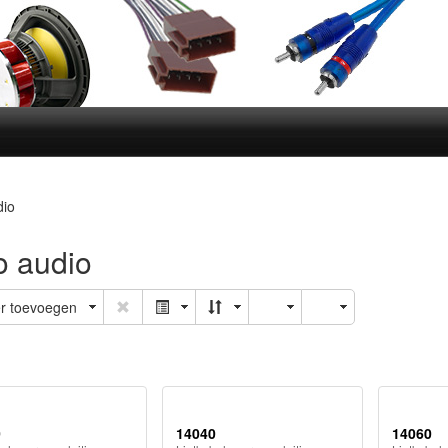
dio
o audio
er toevoegen
0
14040
14060