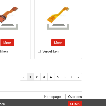
Meer
Meer
lijken
Vergelijken
«
1
2
3
4
5
6
7
»
Homepage
Over ons
ssen.
Sluiten
Copyright © by
4carmedia