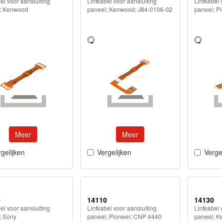
el voor aansluiting
Lintkabel voor aansluiting
Lintkabel 
; Kenwood
paneel; Kenwood; J84-0106-02
paneel; P
Meer
Meer
gelijken
Vergelijken
Verge
0
14110
14130
el voor aansluiting
Lintkabel voor aansluiting
Lintkabel 
; Sony
paneel; Pioneer; CNP 4440
paneel; K