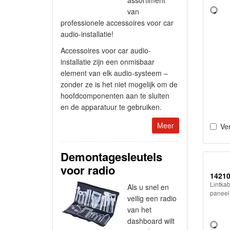
van
professionele accessoires voor car
audio-installatie!
Accessoires voor car audio-
installatie zijn een onmisbaar
element van elk audio-systeem –
zonder ze is het niet mogelijk om de
hoofdcomponenten aan te sluiten
en de apparatuur te gebruiken.
Meer
Ver
Demontagesleutels
voor radio
1421
Lintkab
Als u snel en
paneel
veilig een radio
van het
dashboard wilt