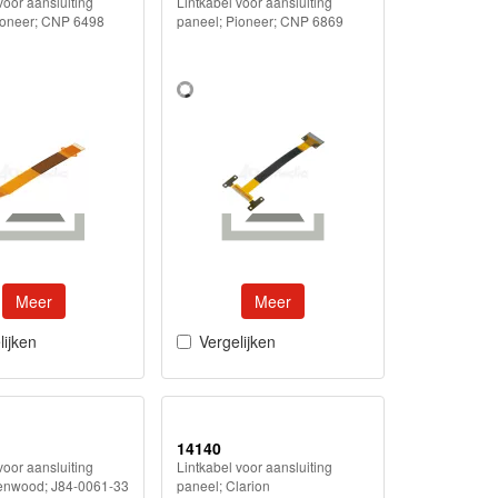
voor aansluiting
Lintkabel voor aansluiting
ioneer; CNP 6498
paneel; Pioneer; CNP 6869
Meer
Meer
lijken
Vergelijken
14140
voor aansluiting
Lintkabel voor aansluiting
enwood; J84-0061-33
paneel; Clarion