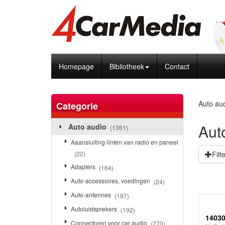
Homepage
Bibliotheek
Contact
Auto au
Categorie
Aut
Auto audio
(1361)
Aaansluiting-linten van radio en paneel
Filt
(22)
Adapters
(164)
Auto-accessoires, voedingen
(24)
Auto-antennes
(197)
Autoluidsprekers
(192)
1403
Connectoren voor car audio
(270)