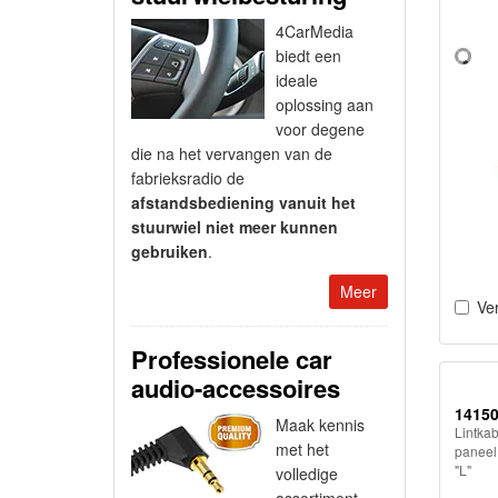
4CarMedia
biedt een
ideale
oplossing aan
voor degene
die na het vervangen van de
fabrieksradio de
afstandsbediening vanuit het
stuurwiel niet meer kunnen
gebruiken
.
Meer
Ver
Professionele car
audio-accessoires
1415
Maak kennis
Lintkab
met het
paneel
"L"
volledige
assortiment