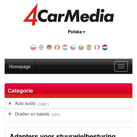
Land:
Polska
Homepage
Toggle
navigati
Categorie
Auto audio
(1361)
Draden en kabels
(101)
Adapters voor stuurwielbesturing