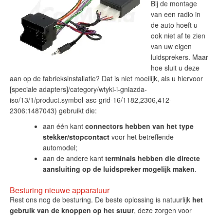
Bij de montage
van een radio in
de auto hoeft u
ook niet af te zien
van uw eigen
luidsprekers. Maar
hoe sluit u deze
aan op de fabrieksinstallatie? Dat is niet moeilijk, als u hiervoor
[speciale adapters]/category/wtyki-i-gniazda-
iso/13/1/product.symbol-asc-grid-16/1182,2306,412-
2306:1487043) gebruikt die:
aan één kant
connectors hebben van het type
stekker/stopcontact
voor het betreffende
automodel;
aan de andere kant
terminals hebben die directe
aansluiting op de luidspreker mogelijk maken
.
Besturing nieuwe apparatuur
Rest ons nog de besturing. De beste oplossing is natuurlijk
het
gebruik van de knoppen op het stuur
, deze zorgen voor