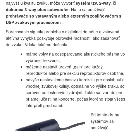
najvyššiu kvalitu zvuku, môže vytvoriť
systém tzv. 2-way, či
dokonca 3-way plus subwoofer
. Na to sa používajú
prehrávače so vstavaným alebo externým zosilňovačom s
DSP zvukovým procesorom
.
Spracovanie signálu prebieha v digitálnej doméne a vstavaná
aktívna výhybka poskytuje obrovské možnosti, ako zasahovať
do zvuku. Vďaka takému riešeniu:
máme vplyv na odseparovanie akustického pásma vo
vybranej frekvencii,
môžeme nastaviť úroveň „gain” pre každý
reproduktor alebo pre sekciu reproduktorov osobitne,
navyše nastavujeme časovú korekciu pre dosiahnutie
vhodnej zvukovej kulisy, optimálne vo výške zraku, so
správne umiestnenými zdrojmi. Takto sa tvorí dojem
priamej účasti na koncerte, počas ktorého stoja všetci
interpreti pred nami.
Pri tomto druhu
systémov sa
používajú