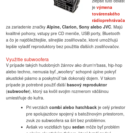
zlepšiť túto oblasť
je
výmena
továrenského
rádioprehrávača
za zariadenie značky
Alpine, Clarion, Sony alebo JVC
. Majú
kvalitné pohony, vstupy pre CD meniče, USB porty, Bluetooth
a čo je najdôležitejšie, silnejšie zosilňovače, ktoré umožňujú
lepšie vyladiť reproduktory bez použitia ďalších zosilňovačov.
Využitie subwoofera
V prípade takých hudobných žánrov ako drum'n'bass, hip-hop
alebo techno, nemusia byť „woofery” schopné úplne pokryť
akustické pásmo a poskytnúť tak dokonalý dojem. V takom
prípade je potrebné použiť ďalší
basový reproduktor
(
subwoofer
), ktorý sa kvôli svojim rozmerom väčšinou
umiestňuje do kufra.
Pri verziách
combi alebo hatchback
je celý priestor
pre spolujazdcov spojený s batožinovým priestorom,
zvuk zo subwoofera sa šíri bez problémov.
Avšak vo vozidlách typu
sedan
môže byť problém