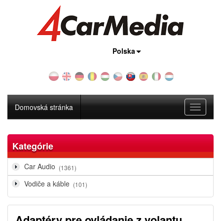
Krajina:
Polska
Domovská stránka
Toggle
navigati
Kategórie
Car Audio
(1361)
Vodiče a káble
(101)
Adaptéry pre ovládanie z volantu