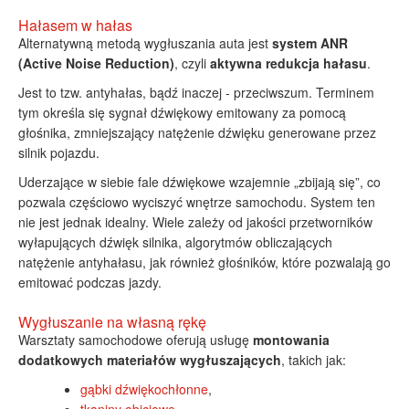
Hałasem w hałas
Alternatywną metodą wygłuszania auta jest
system ANR
(Active Noise Reduction)
, czyli
aktywna redukcja hałasu
.
Jest to tzw. antyhałas, bądź inaczej - przeciwszum. Terminem
tym określa się sygnał dźwiękowy emitowany za pomocą
głośnika, zmniejszający natężenie dźwięku generowane przez
silnik pojazdu.
Uderzające w siebie fale dźwiękowe wzajemnie „zbijają się”, co
pozwala częściowo wyciszyć wnętrze samochodu. System ten
nie jest jednak idealny. Wiele zależy od jakości przetworników
wyłapujących dźwięk silnika, algorytmów obliczających
natężenie antyhałasu, jak również głośników, które pozwalają go
emitować podczas jazdy.
Wygłuszanie na własną rękę
Warsztaty samochodowe oferują usługę
montowania
dodatkowych materiałów wygłuszających
, takich jak:
gąbki dźwiękochłonne
,
tkaniny obiciowe
,