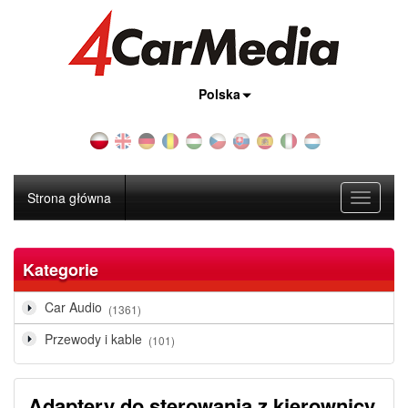
Kraj:
Polska
Strona główna
Toggle
navigati
Kategorie
Car Audio
(1361)
Przewody i kable
(101)
Adaptery do sterowania z kierownicy